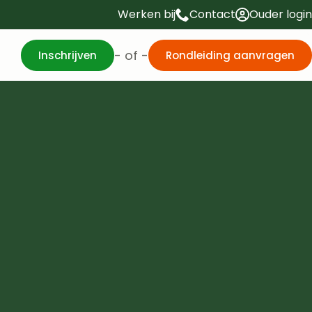
Werken bij
Contact
Ouder login
- of -
Inschrijven
Rondleiding aanvragen