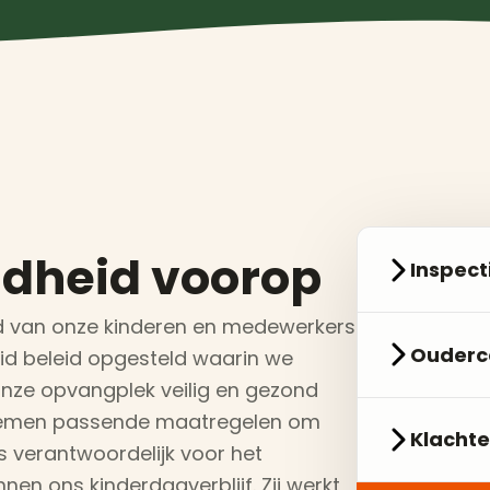
ndheid voorop
Inspect
eid van onze kinderen en medewerkers
Ouderc
eid beleid opgesteld waarin we
 onze opvangplek veilig en gezond
 en nemen passende maatregelen om
Klachte
s verantwoordelijk voor het
en ons kinderdagverblijf. Zij werkt