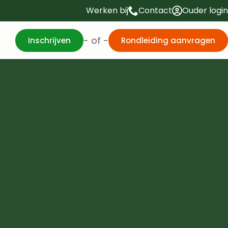
Werken bij
Contact
Ouder login
- of -
Inschrijven
Rondleiding aanvragen