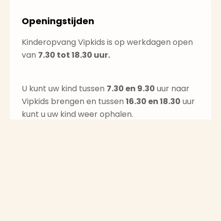
Openingstijden
Kinderopvang Vipkids is op werkdagen open
van
7.30 tot 18.30 uur.
U kunt uw kind tussen
7.30 en 9.30
uur naar
Vipkids brengen en tussen
16.30 en 18.30
uur
kunt u uw kind weer ophalen.
Kinderdagverblijf Vipkids is het gehele jaar
geopend met uitzondering van een aantal
officiële feestdagen.
Groei & onwikkeling
Kwaliteit